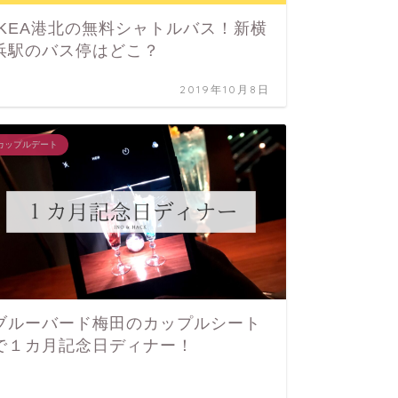
IKEA港北の無料シャトルバス！新横
浜駅のバス停はどこ？
東京ゆ
よ！高
2019年10月8日
も比較
カップルデート
カップル旅
ブルーバード梅田のカップルシート
で１カ月記念日ディナー！
草津温
家の寄