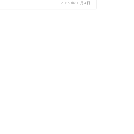
2019年10月4日
湯の隠
カップル旅
三國家
で人気
た！