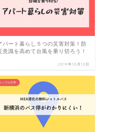
アパート暮らし５つの災害対策！防
草津温
災意識を高めて台風を乗り切ろう！
とめ！
気の草
2019年10月12日
カップル日常
カップル旅