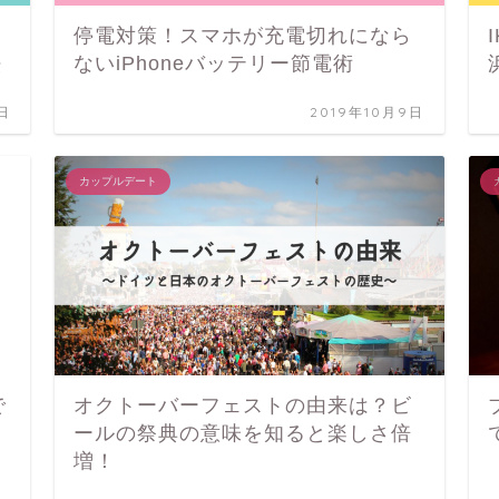
停電対策！スマホが充電切れになら
法
ないiPhoneバッテリー節電術
1日
2019年10月9日
カップルデート
で
オクトーバーフェストの由来は？ビ
ールの祭典の意味を知ると楽しさ倍
増！