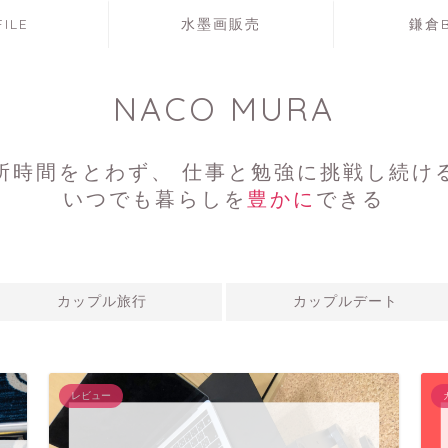
ILE
水墨画販売
鎌倉B
NACO MURA
所時間をとわず、 仕事と勉強に挑戦し続け
いつでも暮らしを
豊かに
できる
カップル旅行
カップルデート
レビュー