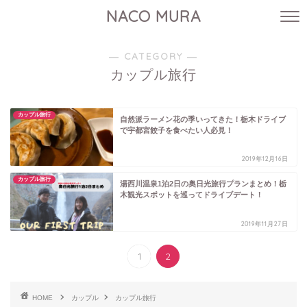
NACO MURA
― CATEGORY ―
カップル旅行
カップル旅行
自然派ラーメン花の季いってきた！栃木ドライブ
で宇都宮餃子を食べたい人必見！
2019年12月16日
カップル旅行
湯西川温泉1泊2日の奥日光旅行プランまとめ！栃
木観光スポットを巡ってドライブデート！
2019年11月27日
1
2
HOME
カップル
カップル旅行